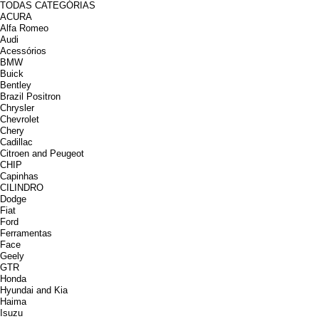
TODAS CATEGÓRIAS
ACURA
Alfa Romeo
Audi
Acessórios
BMW
Buick
Bentley
Brazil Positron
Chrysler
Chevrolet
Chery
Cadillac
Citroen and Peugeot
CHIP
Capinhas
CILINDRO
Dodge
Fiat
Ford
Ferramentas
Face
Geely
GTR
Honda
Hyundai and Kia
Haima
Isuzu