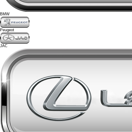
BMW
Peugeot
JAC