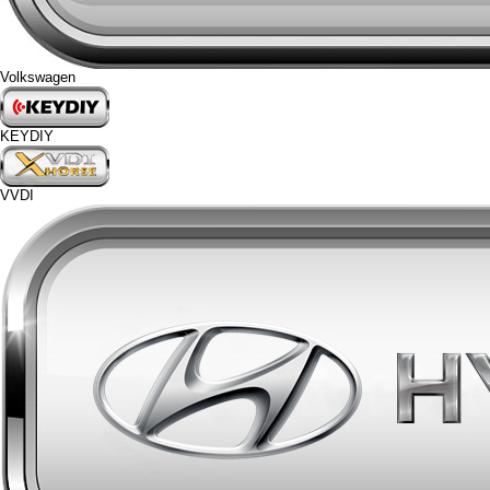
Volkswagen
KEYDIY
VVDI