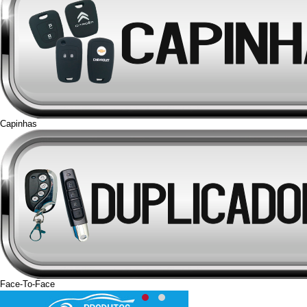
Capinhas
Face-To-Face