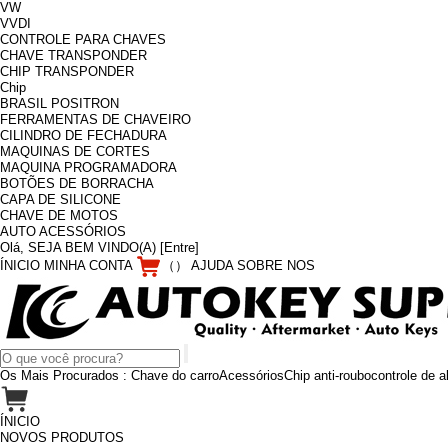
VW
VVDI
CONTROLE PARA CHAVES
CHAVE TRANSPONDER
CHIP TRANSPONDER
Chip
BRASIL POSITRON
FERRAMENTAS DE CHAVEIRO
CILINDRO DE FECHADURA
MAQUINAS DE CORTES
MAQUINA PROGRAMADORA
BOTÕES DE BORRACHA
CAPA DE SILICONE
CHAVE DE MOTOS
AUTO ACESSÓRIOS
Olá, SEJA BEM VINDO(A)
[Entre]
ÍNICIO
MINHA CONTA
（
）
AJUDA
SOBRE NOS
Os Mais Procurados :
Chave do carro
Acessórios
Chip anti-roubo
controle de 
ÍNICIO
NOVOS PRODUTOS