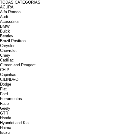
TODAS CATEGÓRIAS
ACURA
Alfa Romeo
Audi
Acessórios
BMW
Buick
Bentley
Brazil Positron
Chrysler
Chevrolet
Chery
Cadillac
Citroen and Peugeot
CHIP
Capinhas
CILINDRO
Dodge
Fiat
Ford
Ferramentas
Face
Geely
GTR
Honda
Hyundai and Kia
Haima
Isuzu