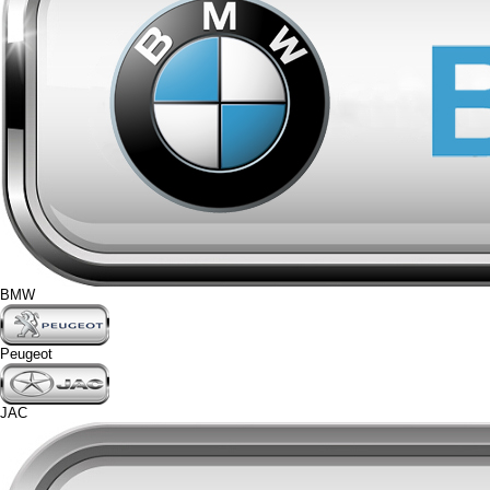
BMW
Peugeot
JAC