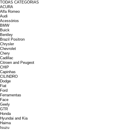
TODAS CATEGÓRIAS
ACURA
Alfa Romeo
Audi
Acessórios
BMW
Buick
Bentley
Brazil Positron
Chrysler
Chevrolet
Chery
Cadillac
Citroen and Peugeot
CHIP
Capinhas
CILINDRO
Dodge
Fiat
Ford
Ferramentas
Face
Geely
GTR
Honda
Hyundai and Kia
Haima
Isuzu