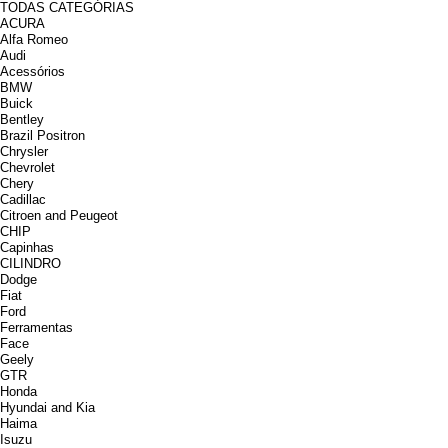
TODAS CATEGÓRIAS
ACURA
Alfa Romeo
Audi
Acessórios
BMW
Buick
Bentley
Brazil Positron
Chrysler
Chevrolet
Chery
Cadillac
Citroen and Peugeot
CHIP
Capinhas
CILINDRO
Dodge
Fiat
Ford
Ferramentas
Face
Geely
GTR
Honda
Hyundai and Kia
Haima
Isuzu