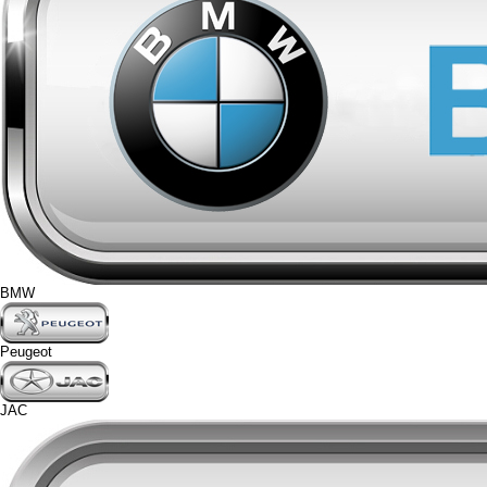
BMW
Peugeot
JAC